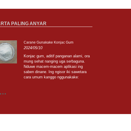
RTA PALING ANYAR
Carane Gunakake Konjac Gum
Zipi
2024/05/10
CHI
2024
Konjac gum, aditif panganan alami, ora
mung sehat nanging uga serbaguna.
Jian
Nduwe macem-macem aplikasi ing
rawu
saben dinane. Ing ngisor iki sawetara
ing 
cara umum kanggo nggunakake:
ngan
PRANALA
SITEMAP
RSS
XML
PRIVACY POLICY