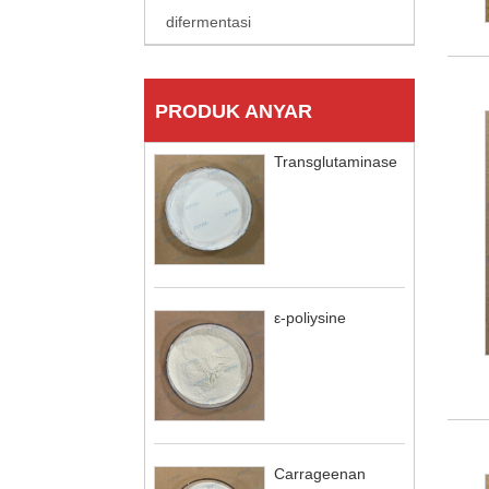
difermentasi
PRODUK ANYAR
Transglutaminase
ε-poliysine
Carrageenan