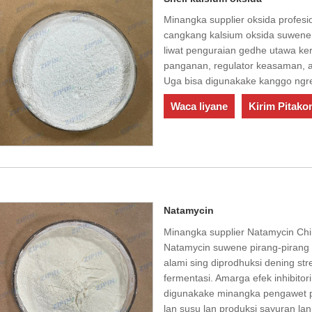
Minangka supplier oksida profesi
cangkang kalsium oksida suwene p
liwat penguraian gedhe utawa ker
panganan, regulator keasaman, a
Uga bisa digunakake kanggo ngresi
Waca liyane
Kirim Pitako
Natamycin
Minangka supplier Natamycin Chin
Natamycin suwene pirang-pirang
alami sing diprodhuksi dening st
fermentasi. Amarga efek inhibitori
digunakake minangka pengawet p
lan susu lan produksi sayuran la