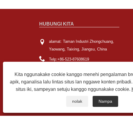
HUBUNGI KITA
alamat: Taman Industri Zhongchuang,
Yaowang, Taixing, Jiangsu, China
Telp:
+86-523-87608619
Email:
info@zipinbio.com
Kita nggunakake cookie kanggo menehi pengalaman bro
Fax: +86-523-85980936
apik, nganalisa lalu lintas situs lan nggawe konten pribad
situs iki, sampeyan setuju kanggo nggunakake cookie.
nolak
Nampa
Hak Cipta © 2022 Jiangsu Zipin Biotech Co., Ltd. - Transg