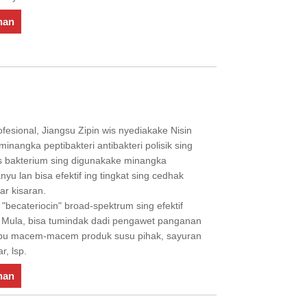
nan
fesional, Jiangsu Zipin wis nyediakake Nisin
minangka peptibakteri antibakteri polisik sing
cus bakterium sing digunakake minangka
u lan bisa efektif ing tingkat sing cedhak
r kisaran.
"becateriocin" broad-spektrum sing efektif
 Mula, bisa tumindak dadi pengawet panganan
ebu macem-macem produk susu pihak, sayuran
r, lsp.
nan