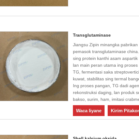
Transglutaminase
Jiangsu Zipin minangka pabrikan 
pemasok transglutaminase china
sing protein kanthi asam asparti
lan main peran utama ing proses 
TG, fermentasi saka streptovertic
kuwat, stabilitas sing termal bang
Ing proses pangan, TG dadi agen 
rekonstruksi daging, lan produk s
bakso, surim, ham, imitasi crabme
Waca liyane
Kirim Pitako
Shell kalsium oksida