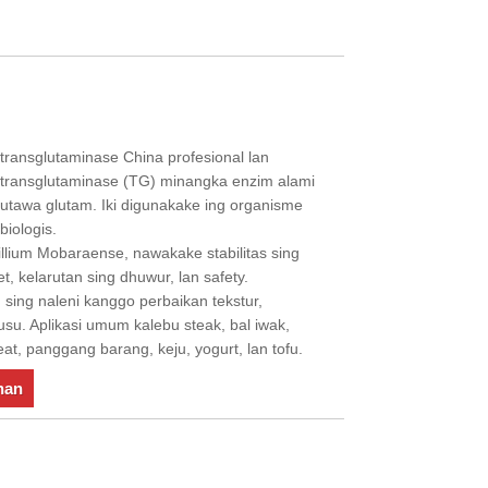
transglutaminase China profesional lan
.transglutaminase (TG) minangka enzim alami
k utawa glutam. Iki digunakake ing organisme
biologis.
illium Mobaraense, nawakake stabilitas sing
et, kelarutan sing dhuwur, lan safety.
sing naleni kanggo perbaikan tekstur,
usu. Aplikasi umum kalebu steak, bal iwak,
at, panggang barang, keju, yogurt, lan tofu.
nan