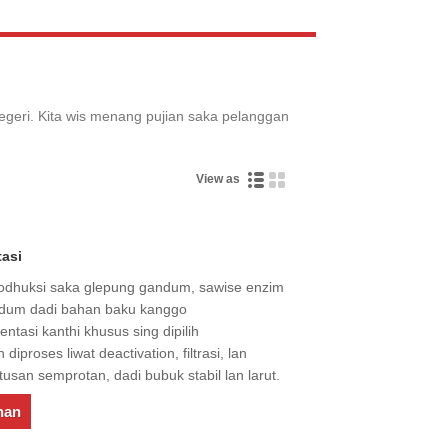
Live
negeri. Kita wis menang pujian saka pelanggan
View as
asi
odhuksi saka glepung gandum, sawise enzim
 gandum dadi bahan baku kanggo
tasi kanthi khusus sing dipilih
iproses liwat deactivation, filtrasi, lan
usan semprotan, dadi bubuk stabil lan larut.
nan