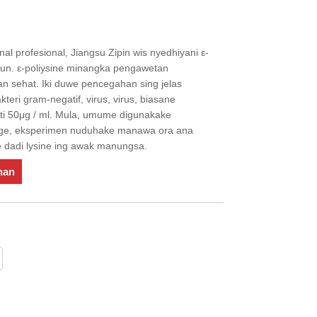
al profesional, Jiangsu Zipin wis nyedhiyani ε-
aun. ε-poliysine minangka pengawetan
an sehat. Iki duwe pencegahan sing jelas
kteri gram-negatif, virus, virus, biasane
nti 50μg / ml. Mula, umume digunakake
gge, eksperimen nuduhake manawa ora ana
ke dadi lysine ing awak manungsa.
nan