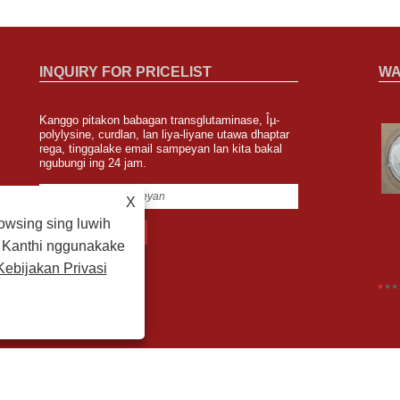
INQUIRY FOR PRICELIST
WA
Kanggo pitakon babagan transglutaminase, Îµ-
Zipin Biotech bakal rawuh ing FISA Ing Sao
polylysine, curdlan, lan liya-liyane utawa dhaptar
rega, tinggalake email sampeyan lan kita bakal
Paulo, Brazil
ngubungi ing 24 jam.
2023/08/04
Kita bakal melu Food ingredient Amerika Selatan ing Sao
X
Paulo, Brazil saka 8 nganti 10 Agustus lan Booth No.
yaiku F62.
wsing sing luwih
i. Kanthi nggunakake
Kebijakan Privasi
lutaminase, ε-Polylysine, Curdlan - Kabeh Hak Dilindungi.