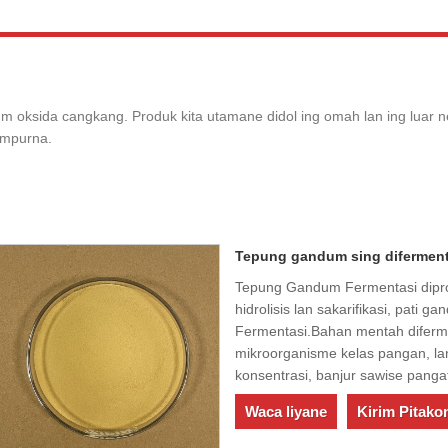
ium oksida cangkang. Produk kita utamane didol ing omah lan ing luar 
ampurna.
Tepung gandum sing diferment
Tepung Gandum Fermentasi dipr
hidrolisis lan sakarifikasi, pati
Fermentasi.Bahan mentah difermen
mikroorganisme kelas pangan, lan d
konsentrasi, banjur sawise pangat
Waca liyane
Kirim Pitako