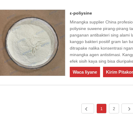
ε-poliysine
Minangka supplier China profesion
poliysine suwene pirang-pirang t
panganan antibakteri sing alami l
kanggo bakteri positif gram lan ba
ditrapake nalika konsentrasi nga
minangka agen antistimasi. Kan
efek sisih kaya sing bisa diuripa
Waca liyane
Kirim Pitako
1
2