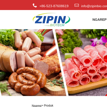
+86-523-87608619
info@zipinbio.c
NGAREP
>
Produk
Ngarep