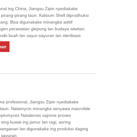
onal ing China, Jiangsu Zipin nyediakake
irang-pirang taun. Kalsium Shell diprodhuksi
ang. Bisa digunakake minangka aditif
gen perawatan glepung lan budaya wiwitan.
ki buah lan sayur-sayuran lan sterilisasi.
nan
a profesional, Jiangsu Zipin nyediakake
 taun. Natamycin minangka senyawa macrolide
reptomyces Natalensis sajrone proses
 sing kuwat ing jamur lan ragi, asring
anganan lan digunakake ing produksi daging
n sayuran.