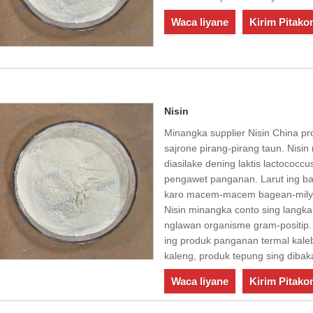
Waca liyane
Kirim Pitako
Nisin
Minangka supplier Nisin China pro
sajrone pirang-pirang taun. Nisin 
diasilake dening laktis lactococ
pengawet panganan. Larut ing bany
karo macem-macem bagean-milya
Nisin minangka conto sing langka 
nglawan organisme gram-positip.
ing produk panganan termal kal
kaleng, produk tepung sing dibaka
Waca liyane
Kirim Pitako