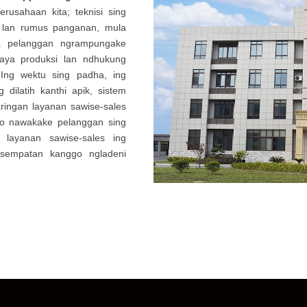
rusahaan kita; teknisi sing
r lan rumus panganan, mula
a pelanggan ngrampungake
iaya produksi lan ndhukung
Ing wektu sing padha, ing
dilatih kanthi apik, sistem
aringan layanan sawise-sales
ggo nawakake pelanggan sing
 , layanan sawise-sales ing
sempatan kanggo ngladeni