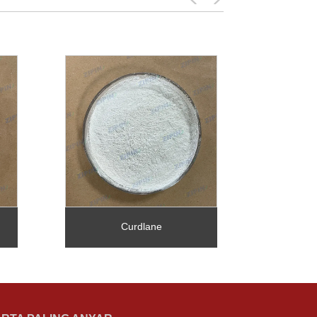
Curdlane
Tra