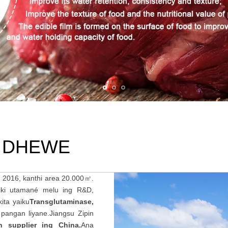
 DHEWE
n 2016, kanthi area 20.000㎡.
aiki utamané melu ing R&D,
ita yaiku
Transglutaminase,
f pangan liyane.Jiangsu Zipin
n supplier ing China.
Ana