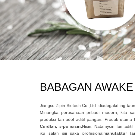
BABAGAN AWAKE
Jiangsu Zipin Biotech Co.,Ltd. diadegaké ing tau
Minangka perusahaan pribadi modern, kita s
produksi lan adol aditif pangan. Produk utama k
Curdlan, ε-polisisin,
Nisin, Natamycin lan aditi
iku salah siji saka profesional
manufaktur la