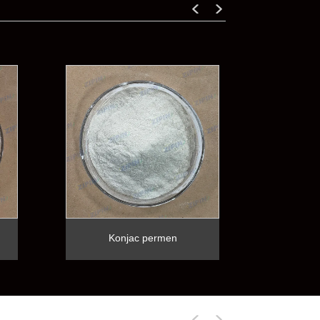
Konjac permen
Tra