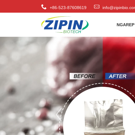
+86-523-87608619
info@zipinbio.c
NGAREP