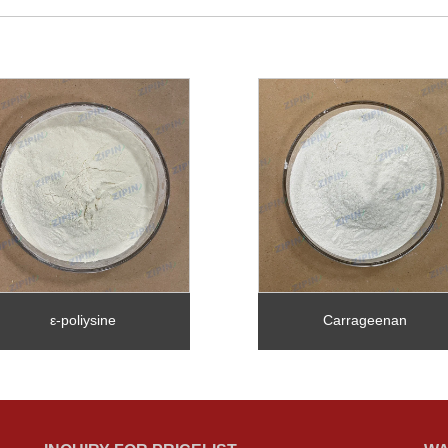
ε-poliysine
Carrageenan