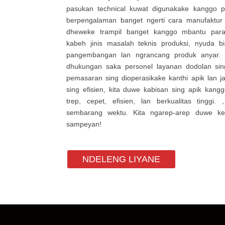
pasukan technical kuwat digunakake kanggo pe
berpengalaman banget ngerti cara manufaktu
dheweke trampil banget kanggo mbantu par
kabeh jinis masalah teknis produksi, nyuda b
pangembangan lan ngrancang produk anyar. 
dhukungan saka personel layanan dodolan sing 
pemasaran sing dioperasikake kanthi apik lan j
sing efisien, kita duwe kabisan sing apik kan
trep, cepet, efisien, lan berkualitas tinggi.
sembarang wektu. Kita ngarep-arep duwe ke
sampeyan!
NDELENG LIYANE