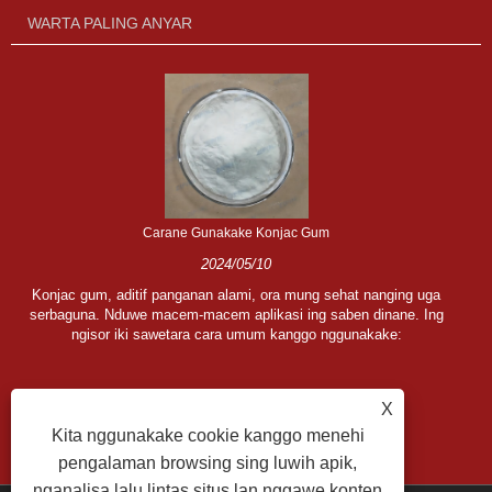
WARTA PALING ANYAR
Carane Gunakake Konjac Gum
2024/05/10
Konjac gum, aditif panganan alami, ora mung sehat nanging uga
serbaguna. Nduwe macem-macem aplikasi ing saben dinane. Ing
ngisor iki sawetara cara umum kanggo nggunakake:
X
Kita nggunakake cookie kanggo menehi
pengalaman browsing sing luwih apik,
nganalisa lalu lintas situs lan nggawe konten