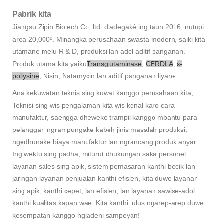
Pabrik kita
Jiangsu Zipin Biotech Co, ltd. diadegaké ing taun 2016, nutupi
area 20,000º. Minangka perusahaan swasta modern, saiki kita
utamane melu R & D, produksi lan adol aditif panganan.
Produk utama kita yaiku
Transglutaminase
,
CERDLA
,
ε-
poliysine
, Nisin, Natamycin lan aditif panganan liyane.
Ana kekuwatan teknis sing kuwat kanggo perusahaan kita;
Teknisi sing wis pengalaman kita wis kenal karo cara
manufaktur, saengga dheweke trampil kanggo mbantu para
pelanggan ngrampungake kabeh jinis masalah produksi,
ngedhunake biaya manufaktur lan ngrancang produk anyar.
Ing wektu sing padha, miturut dhukungan saka personel
layanan sales sing apik, sistem pemasaran kanthi becik lan
jaringan layanan penjualan kanthi efisien, kita duwe layanan
sing apik, kanthi cepet, lan efisien, lan layanan sawise-adol
kanthi kualitas kapan wae. Kita kanthi tulus ngarep-arep duwe
kesempatan kanggo ngladeni sampeyan!