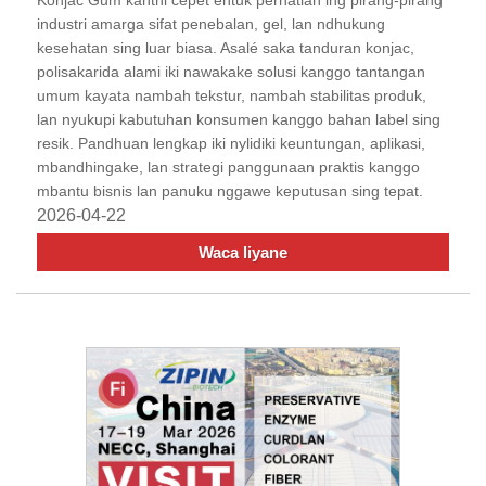
Konjac Gum kanthi cepet entuk perhatian ing pirang-pirang
industri amarga sifat penebalan, gel, lan ndhukung
kesehatan sing luar biasa. Asalé saka tanduran konjac,
polisakarida alami iki nawakake solusi kanggo tantangan
umum kayata nambah tekstur, nambah stabilitas produk,
lan nyukupi kabutuhan konsumen kanggo bahan label sing
resik. Pandhuan lengkap iki nylidiki keuntungan, aplikasi,
mbandhingake, lan strategi panggunaan praktis kanggo
mbantu bisnis lan panuku nggawe keputusan sing tepat.
2026-04-22
Waca liyane